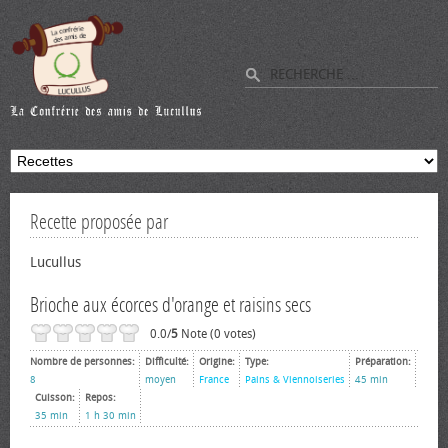
Recette proposée par
Lucullus
Brioche aux écorces d'orange et raisins secs
0.0/
5
Note (0 votes)
Nombre de personnes:
Difficulté:
Origine:
Type:
Préparation:
8
moyen
France
Pains & Viennoiseries
45 min
Cuisson:
Repos:
35 min
1 h 30 min