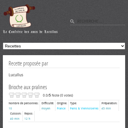
Recette proposée par
Lucullus
Brioche aux pralines
0.0/
5
Note (0 votes)
Nombre de personnes:
Difficulté:
Origine:
Type:
Préparation:
10
moyen
France
Pains & Viennoiseries
45 min
Cuisson:
Repos:
40 min
12 h