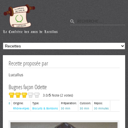
Recette proposée par
Lucullus
Bugnes façon Odette
3.0/
5
Note (2 votes)
8
Origine:
Type:
Préparation:
Cuisson:
Repos:
Rhône-Alpes
Biscuits & Bonbons
30 min
30 min
30 minutes