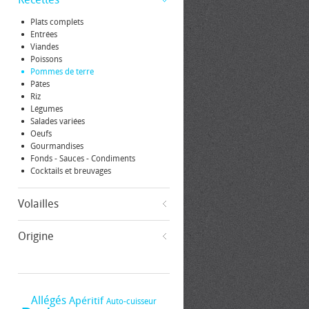
Plats complets
Entrées
Viandes
Poissons
Pommes de terre
Pâtes
Riz
Légumes
Salades variées
Oeufs
Gourmandises
Fonds - Sauces - Condiments
Cocktails et breuvages
Volailles
Origine
Allégés
Apéritif
Auto-cuisseur