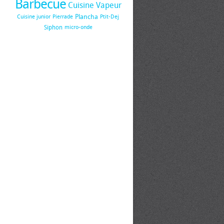
Barbecue
Cuisine Vapeur
Plancha
Cuisine junior
Pierrade
Ptit-Dej
Siphon
micro-onde