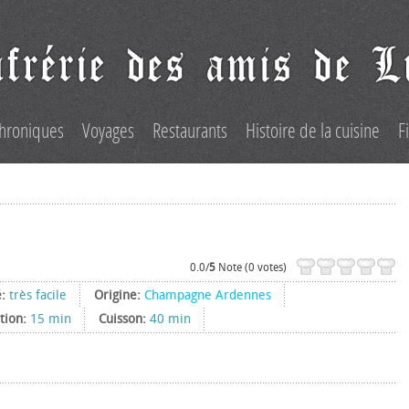
hroniques
Voyages
Restaurants
Histoire de la cuisine
F
0.0/
5
Note (0 votes)
é:
très facile
Origine:
Champagne Ardennes
tion:
15 min
Cuisson:
40 min