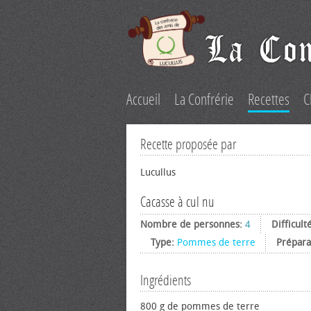
Accueil
La Confrérie
Recettes
C
Recette proposée par
Lucullus
Cacasse à cul nu
Nombre de personnes:
4
Difficult
Type:
Pommes de terre
Prépara
Ingrédients
800 g de pommes de terre