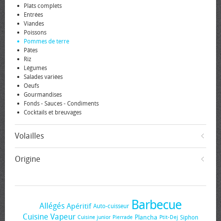
Plats complets
Entrées
Viandes
Poissons
Pommes de terre
Pâtes
Riz
Légumes
Salades variées
Oeufs
Gourmandises
Fonds - Sauces - Condiments
Cocktails et breuvages
Volailles
Origine
Barbecue
Allégés
Apéritif
Auto-cuisseur
Cuisine Vapeur
Plancha
Siphon
Cuisine junior
Pierrade
Ptit-Dej