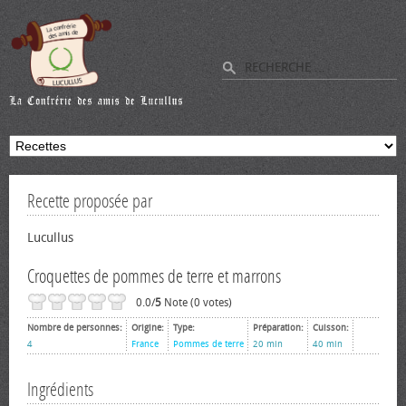
Recette proposée par
Lucullus
Croquettes de pommes de terre et marrons
0.0/
5
Note (0 votes)
Nombre de personnes:
Origine:
Type:
Préparation:
Cuisson:
4
France
Pommes de terre
20 min
40 min
Ingrédients