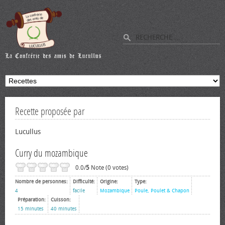
Recette proposée par
Lucullus
Curry du mozambique
0.0/
5
Note (0 votes)
Nombre de personnes:
Difficulté:
Origine:
Type:
4
facile
Mozambique
Poule, Poulet & Chapon
Préparation:
Cuisson:
15 minutes
40 minutes