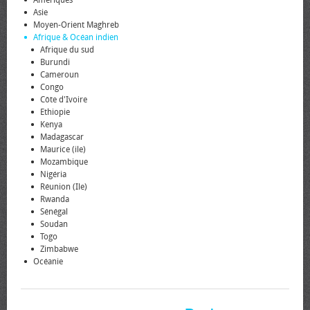
Amériques
Asie
Moyen-Orient Maghreb
Afrique & Océan indien
Afrique du sud
Burundi
Cameroun
Congo
Côte d'Ivoire
Ethiopie
Kenya
Madagascar
Maurice (ile)
Mozambique
Nigéria
Réunion (Ile)
Rwanda
Sénégal
Soudan
Togo
Zimbabwe
Océanie