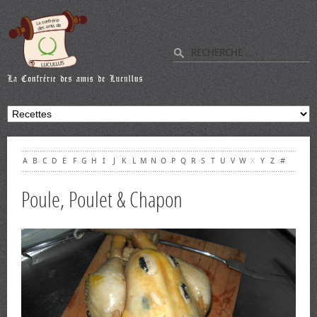
A
B
C
D
E
F
G
H
I
J
K
L
M
N
O
P
Q
R
S
T
U
V
W
X
Y
Z
#
Poule, Poulet & Chapon