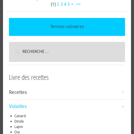
[
1
]
2
3
4
5
>
>>
Termes culinaires
Livre des recettes
Recettes
Volailles
Canard
Dinde
Lapin
Oie