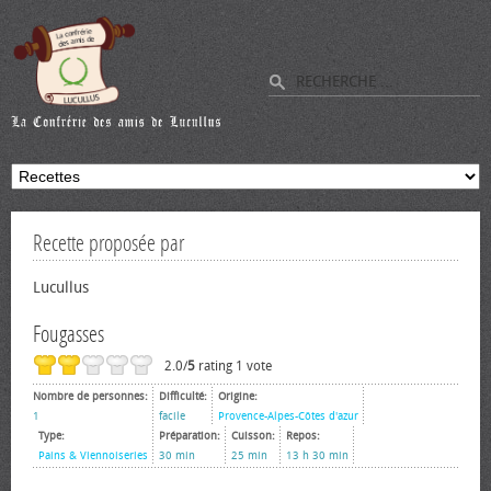
Recette proposée par
Lucullus
Fougasses
2.0/
5
rating 1 vote
Nombre de personnes:
Difficulté:
Origine:
1
facile
Provence-Alpes-Côtes d'azur
Type:
Préparation:
Cuisson:
Repos:
Pains & Viennoiseries
30 min
25 min
13 h 30 min