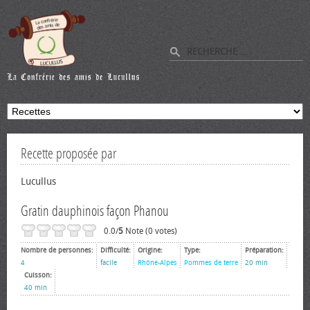
Recette proposée par
Lucullus
Gratin dauphinois façon Phanou
0.0/
5
Note (0 votes)
Nombre de personnes:
Difficulté:
Origine:
Type:
Préparation:
4
facile
Rhône-Alpes
Pommes de terre
20 min
Cuisson:
40 min