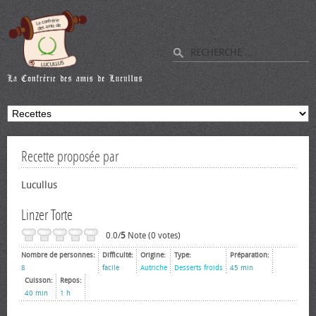
Recette proposée par
Lucullus
Linzer Torte
0.0/
5
Note (0 votes)
Nombre de personnes:
Difficulté:
Origine:
Type:
Préparation:
8
facile
Autriche
Desserts froids
45 min
Cuisson:
Repos:
40 min
1 h