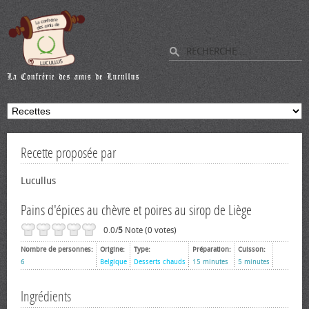
Recette proposée par
Lucullus
Pains d'épices au chèvre et poires au sirop de Liège
0.0/
5
Note (0 votes)
Nombre de personnes:
Origine:
Type:
Préparation:
Cuisson:
6
Belgique
Desserts chauds
15 minutes
5 minutes
Ingrédients