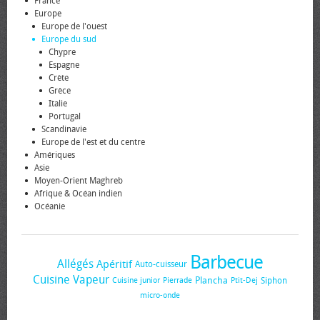
France
Europe
Europe de l'ouest
Europe du sud
Chypre
Espagne
Crète
Grèce
Italie
Portugal
Scandinavie
Europe de l'est et du centre
Amériques
Asie
Moyen-Orient Maghreb
Afrique & Océan indien
Océanie
Barbecue
Allégés
Apéritif
Auto-cuisseur
Cuisine Vapeur
Plancha
Siphon
Cuisine junior
Pierrade
Ptit-Dej
micro-onde