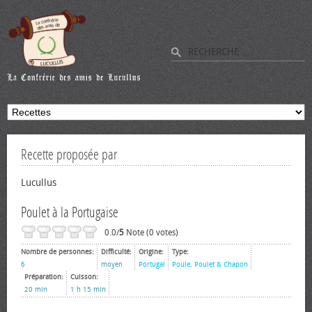
Recette proposée par
Lucullus
Poulet à la Portugaise
0.0/
5
Note (0 votes)
Nombre de personnes:
Difficulté:
Origine:
Type:
6
moyen
Portugal
Poule, Poulet & Chapon
Préparation:
Cuisson:
20 min
1 h 15 min