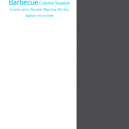
Barbecue
Cuisine Vapeur
Plancha
Cuisine junior
Pierrade
Ptit-Dej
Siphon
micro-onde