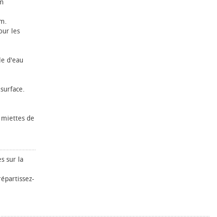
cm
cm.
our les
le d'eau
 surface.
 miettes de
s sur la
épartissez-