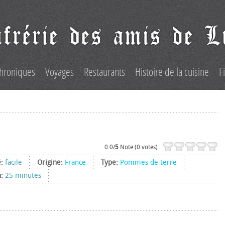
hroniques
Voyages
Restaurants
Histoire de la cuisine
F
0.0/
5
Note (0 votes)
é:
facile
Origine:
France
Type:
Pommes de terre
n:
25 minutes