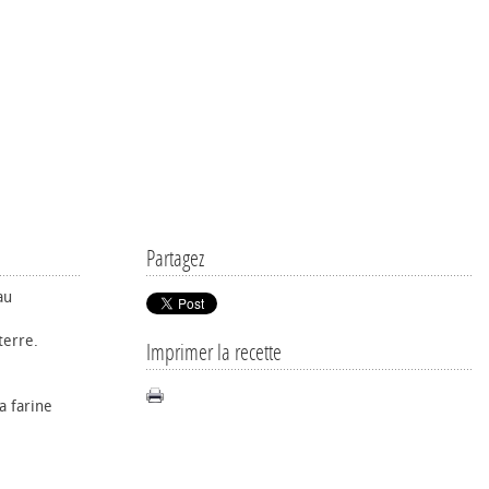
Partagez
au
terre.
Imprimer la recette
a farine