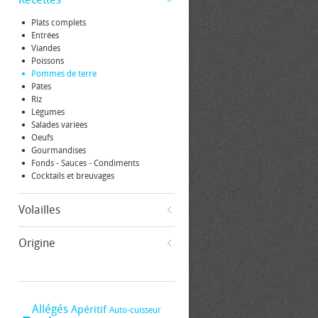
Plats complets
Entrées
Viandes
Poissons
Pommes de terre
Pâtes
Riz
Légumes
Salades variées
Oeufs
Gourmandises
Fonds - Sauces - Condiments
Cocktails et breuvages
Volailles
Origine
Allégés
Apéritif
Auto-cuisseur