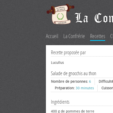
Accueil
La Confrérie
Recettes
C
Recette proposée par
Lucullus
Salade de gnocchis au thon
Nombre de personnes:
6
Difficult
Préparation:
30 minutes
Cuisso
Ingrédients
400 g de pommes de terre