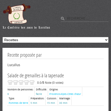
Recette proposée par
Lucullus
Salade de grenailles à la tapenade
0.0/
5
Note (0 votes)
Nombre de personnes:
Difficulté:
Origine:
6
facile
Provence-Alpes-Côtes d'azur
Type:
Préparation:
Cuisson:
Marinage:
Pommes de terre
5 min
15 min
30 min