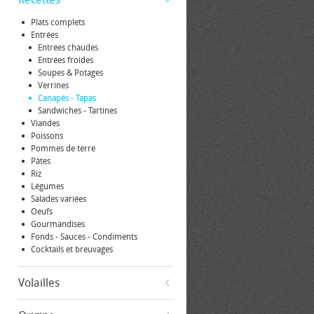
Plats complets
Entrées
Entrées chaudes
Entrées froides
Soupes & Potages
Verrines
Canapés - Tapas
Sandwiches - Tartines
Viandes
Poissons
Pommes de terre
Pâtes
Riz
Légumes
Salades variées
Oeufs
Gourmandises
Fonds - Sauces - Condiments
Cocktails et breuvages
Volailles