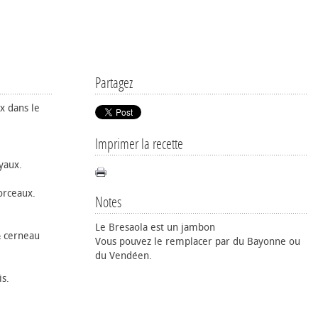
Partagez
x dans le
Imprimer la recette
yaux.
orceaux.
Notes
Le Bresaola est un jambon
½ cerneau
Vous pouvez le remplacer par du Bayonne ou
du Vendéen.
is.