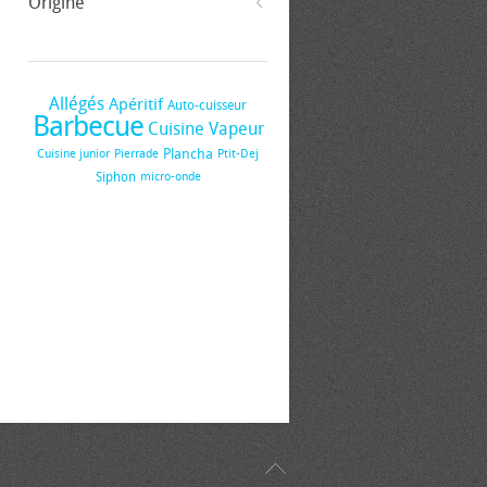
Origine
Allégés
Apéritif
Auto-cuisseur
Barbecue
Cuisine Vapeur
Plancha
Cuisine junior
Pierrade
Ptit-Dej
Siphon
micro-onde