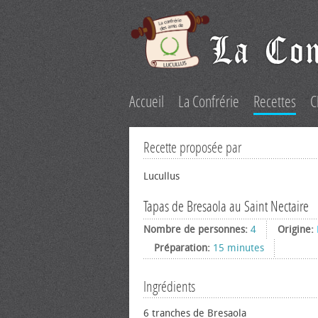
Accueil
La Confrérie
Recettes
C
Recette proposée par
Lucullus
Tapas de Bresaola au Saint Nectaire
Nombre de personnes:
4
Origine:
Préparation:
15 minutes
Ingrédients
6 tranches de Bresaola