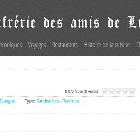
hroniques
Voyages
Restaurants
Histoire de la cuisine
F
0.0/
5
Note (0 votes)
Espagne
Type:
Sandwiches - Tartines