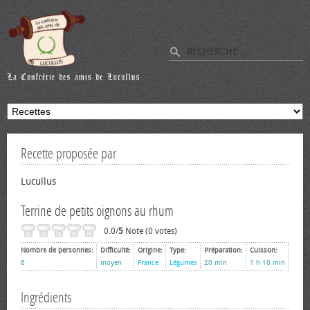
Recette proposée par
Lucullus
Terrine de petits oignons au rhum
0.0/
5
Note (0 votes)
Nombre de personnes:
Difficulté:
Origine:
Type:
Préparation:
Cuisson:
6
moyen
France
Légumes
20 min
1 h 10 min
Ingrédients