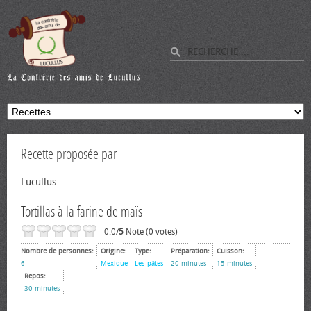
Recette proposée par
Lucullus
Tortillas à la farine de maïs
0.0/
5
Note (0 votes)
Nombre de personnes:
Origine:
Type:
Préparation:
Cuisson:
6
Mexique
Les pâtes
20 minutes
15 minutes
Repos:
30 minutes