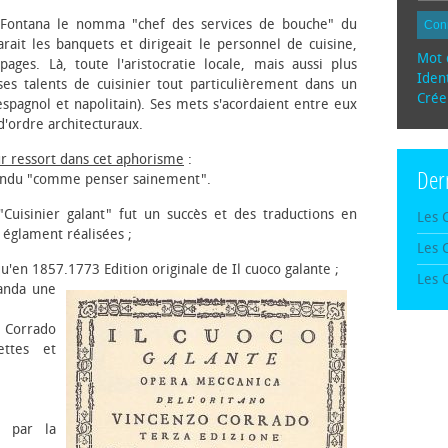
a Fontana le nomma "chef des services de bouche" du
Con
arait les banquets et dirigeait le personnel de cuisine,
Mot 
ages. Là, toute l'aristocratie locale, mais aussi plus
Ident
ses talents de cuisinier tout particulièrement dans un
Crée
spagnol et napolitain). Ses mets s'acordaient entre eux
d'ordre architecturaux.
ur ressort dans cet aphorisme
:
Der
tendu "comme penser sainement".
Cuisinier galant" fut un succès et des traductions en
Les 
 églament réalisées ;
Les 
qu'en 1857.
1773 Edition originale de Il cuoco galante ;
Les 
anda une
Corrado
ettes et
t par la