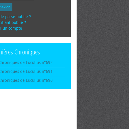
nexion
de passe oublié ?
ifiant oublié ?
r un compte
nières Chroniques
Chroniques de Lucullus n°692
Chroniques de Lucullus n°691
Chroniques de Lucullus n°690