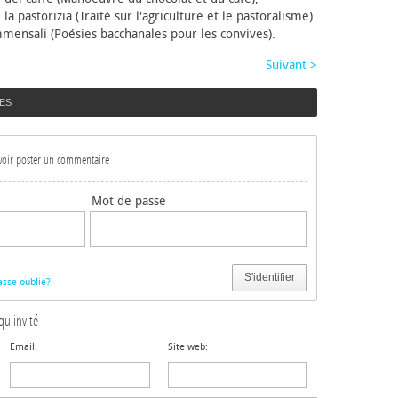
e la pastorizia (Traité sur l'agriculture et le pastoralisme)
mmensali (Poésies bacchanales pour les convives).
Suivant >
ES
uvoir poster un commentaire
Mot de passe
S'identifier
sse oublié?
qu'invité
Email:
Site web: