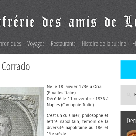
hroniques
Voyages
Restaurants
Histoire de la cuisine
F
 Corrado
Né le 18 janvier 1736 à Oria
(Pouilles Italie)
Décédé le 11 novembre 1836 à
Naples (Camapnie Italie)
C'est un cuisinier, philosophe et
Der
lettré napolitain, témoin de la
diversité napolitaine au 18e et
19e siècle.