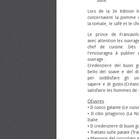
suite.
Lors de la 3e édition l
concernaient la pomme d
la tomate, le café et le ch
Le prince de Francavill
avec attention les ouvrag
chef de cuisine. Dès
l'encouragea à publier 
ouvrage :
Credenziere del buon gu
bello del soave e del di
per soddisfare gli u
sapere e di gusto.(Créan
satisfaire les hommes de s
Œuvres
:
• Il cuoco galante (Le cuis
• Il cibo pitagorico (La 
Italie.
• Il credenziere di buon gu
• Trattato sulle patate (T
• Manovre del cioccolato 