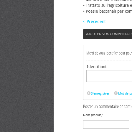
• Trattato sull'agricoltura 
• Poesie baccanali per co
< Précédent
AJOUTER VOS COMMENTAIR
Merci de vous identifier pour po
Identifiant
S'enregistrer
Mot de pa
Poster un commentaire en tant 
Nom (Requis):