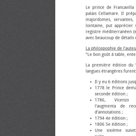
Le prince de Francavill
palais Cellamare. Il prép
majordomes, servantes, p
lointaine, put apprécier 
registre méditerranéen (e
avec beaucoup de détails 
La philospophie de l'aute
"Le bon goût à table, en
La première édition du "
langues étrangères furent
Il y eu 6 éditions jus
1778 le Prince dem
seconde édition ;
1786, Vicenzo 
l'augmenta de rec
d'annotations ;
1794 4e édition ;
1806 5e édition ;
Une sixième suivi