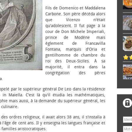
Fils de Domenico et Maddalena
Carbone. Son père décéda alors
que Vicenzo n'était
qu'adolescent. Il fut page à la
cour de Don Michele Imperiali,
prince de Modène mais
églement de Francavilla
Fontana, marquis d'Oria et
gentilhomme de chambre du
roi des Deux-Siciles. À sa
majorité, il entra dans la
congrégation des pères
a.
appelé par le supérieur général De Leo dans la résidence
 in Maiella. C'est là qu'il étudia les mathématiques,
ophie mais aussi, à la demande du supérieur général, les
 culinaire.
es ordres religieux, il avait alors 38 ans, il s'installa à
 l'âge de cent ans. Il y enseigna les langues française et
familles aristocratiques.