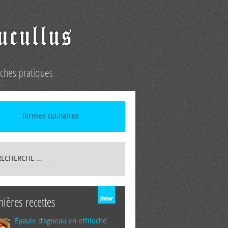
iches pratiques
Termes culinaires
nières recettes
Épaule d’agneau en effiloché