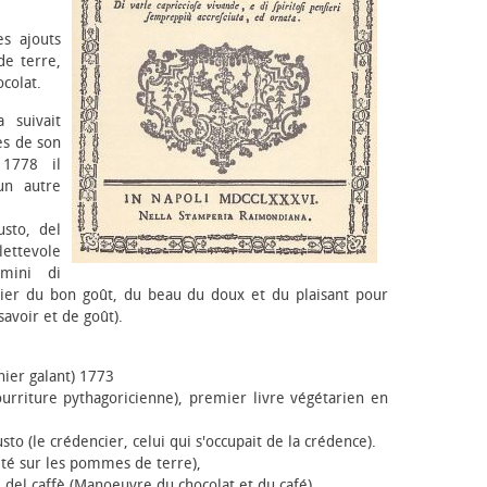
es ajouts
e terre,
ocolat.
a suivait
es de son
 1778 il
un autre
sto, del
lettevole
omini di
cier du bon goût, du beau du doux et du plaisant pour
avoir et de goût).
inier galant) 1773
Nourriture pythagoricienne), premier livre végétarien en
sto (le crédencier, celui qui s'occupait de la crédence).
raité sur les pommes de terre),
e del caffè (Manœuvre du chocolat et du café),