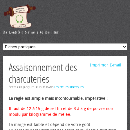
Assaisonnement des
Imprimer
E-mail
charcuteries
ÉCRIT PAR JACQUES. PUBLIÉ DANS
LES FICHES PRATIQUES
.
La règle est simple mais incontournable, impérative :
Il faut de 12 à 15 g de sel fin et de 3 à 5 g de poivre noir
moulu par kilogramme de mêlée
.
La marge est faible et dépend de votre goût.