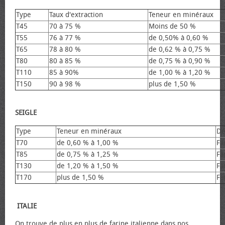
Type
Taux d'extraction
Teneur en minéraux
T45
70 à 75 %
Moins de 50 %
T55
76 à 77 %
de 0,50% à 0,60 %
T65
78 à 80 %
de 0,62 % à 0,75 %
T80
80 à 85 %
de 0,75 % à 0,90 %
T110
85 à 90%
de 1,00 % à 1,20 %
T150
90 à 98 %
plus de 1,50 %
SEIGLE
Type
Teneur en minéraux
Dé
T70
de 0,60 % à 1,00 %
Fa
T85
de 0,75 % à 1,25 %
Fa
T130
de 1,20 % à 1,50 %
Fa
T170
plus de 1,50 %
Fa
ITALIE
On trouve de plus en plus de farine italienne dans nos