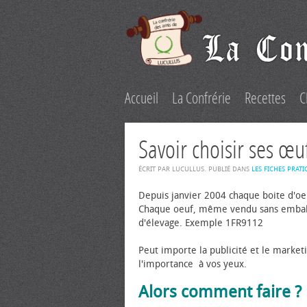
Accueil
La Confrérie
Recettes
C
Savoir choisir ses œu
ÉCRIT PAR LUCULLUS. PUBLIÉ DANS
LES FICHES PRATI
Depuis janvier 2004 chaque boite d'œu
Chaque œuf, même vendu sans emballag
d'élevage. Exemple 1FR9112
Peut importe la publicité et le marketi
l'importance à vos yeux.
Alors comment faire ?