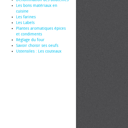
Les bons matériaux en
cuisine
Les farines
Les Labels
Plantes aromatiques épices
et condiments
Réglage du four
Savoir choisir ses œufs
Ustensiles : Les couteaux