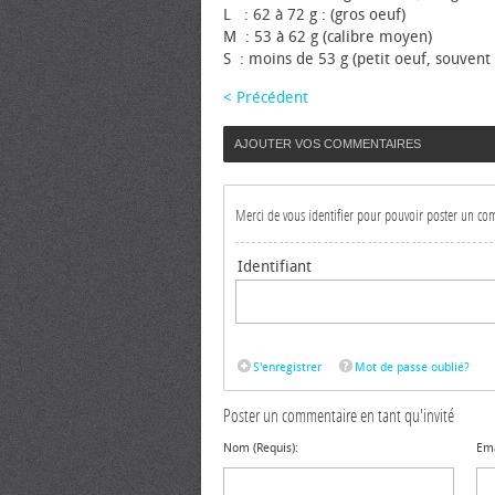
L : 62 à 72 g : (gros œuf)
M : 53 à 62 g (calibre moyen)
S : moins de 53 g (petit œuf, souvent
< Précédent
AJOUTER VOS COMMENTAIRES
Merci de vous identifier pour pouvoir poster un c
Identifiant
S'enregistrer
Mot de passe oublié?
Poster un commentaire en tant qu'invité
Nom (Requis):
Ema