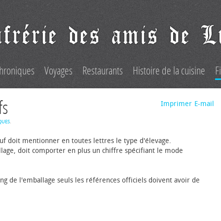
hroniques
Voyages
Restaurants
Histoire de la cuisine
F
fs
Imprimer
E-mail
QUES
.
f doit mentionner en toutes lettres le type d'élevage.
e, doit comporter en plus un chiffre spécifiant le mode
ng de l'emballage seuls les références officiels doivent avoir de