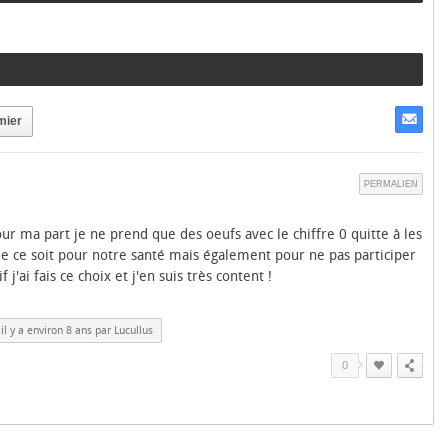
mier
PERMALIEN
ur ma part je ne prend que des oeufs avec le chiffre 0 quitte à les
ue ce soit pour notre santé mais également pour ne pas participer
 j'ai fais ce choix et j'en suis très content !
l y a environ 8 ans par Lucullus
0