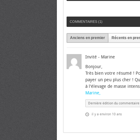
COMMENTAIRES (
1
)
Anciens en premier
Récents en pre
Invité - Marine
Bonjour,
Très bien votre résumé ! Po
payer un peu plus cher ! Q
à l'élevage de masse intensif
Marine,
Dernière édition du commentaire i
il y a environ 10 ans