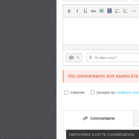
0
Vos commentaires sont soumis à la 
S'abonner
J'accepte les
conditions d'uti
Commentaires
PARTICIPANT À CETTE CONVERSATION