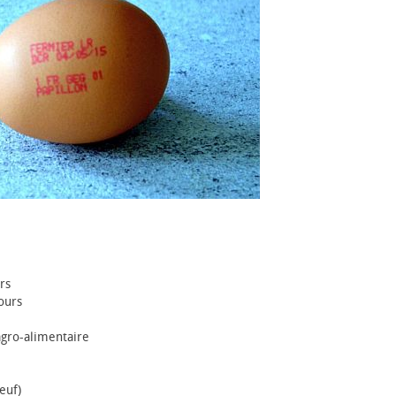
rs
ours
agro-alimentaire
œuf)