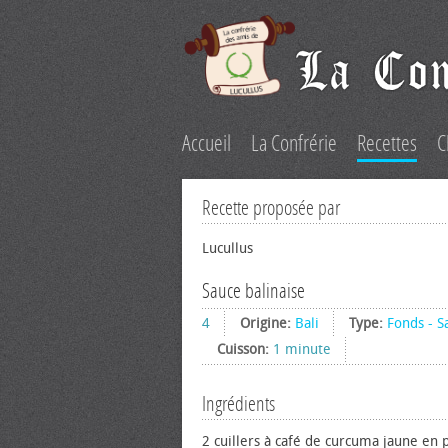
Accueil
La Confrérie
Recettes
C
Recette proposée par
Lucullus
Sauce balinaise
4
Origine:
Bali
Type:
Fonds - S
Cuisson:
1 minute
Ingrédients
2 cuillers à café de curcuma jaune en