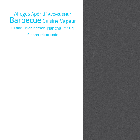
Allégés
Apéritif
Auto-cuisseur
Barbecue
Cuisine Vapeur
Plancha
Cuisine junior
Pierrade
Ptit-Dej
Siphon
micro-onde