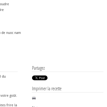
poudre
dre
ou de nuoc nam
Partagez
l du
Imprimer la recette
 votre goût.
tes frire la