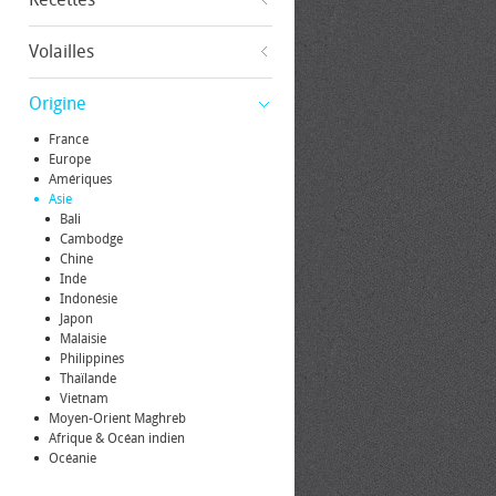
Volailles
Origine
France
Europe
Amériques
Asie
Bali
Cambodge
Chine
Inde
Indonésie
Japon
Malaisie
Philippines
Thaïlande
Vietnam
Moyen-Orient Maghreb
Afrique & Océan indien
Océanie