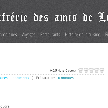
hroniques
Voyages
Restaurants
Histoire de la cuisine
F
0.0/
5
Note (0 votes)
auces - Condiments
Préparation:
10 minutes
 poudre