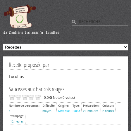
Recette proposée par
Lucullus
Saucisses aux haricots rouges
0.0/
5
Note (0 votes)
Nombre de personnes:
Difficulté:
Origine:
Type:
Préparation:
Cuisson:
6
moyen
Mexique
Boeuf
20 minutes
2 heures
Trempage:
12 heures