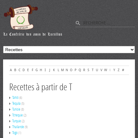
A
B
C
D
E
F
G
H
I
J
K
L
M
N
O
P
Q
R
S
T
U
V
W
X
Y
Z
#
Recettes à partir de T
Tahiti
(6)
Tequila
(5)
Tunisie
(8)
Tchéquie
(2)
Turquie
(2)
Thaïlande
(9)
Togo
(1)