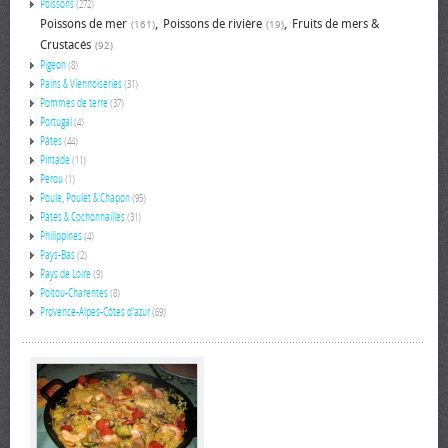
Poissons
(272)
,
,
Poissons de mer
Poissons de rivière
Fruits de mers &
(161)
(19)
Crustacés
(92)
Pigeon
(8)
Pains & Viennoiseries
(31)
Pommes de terre
(37)
Portugal
(4)
Pâtes
(44)
Pintade
(11)
Pérou
(1)
Poule, Poulet & Chapon
(95)
Pâtés & Cochonnailles
(31)
Philippines
(4)
Pays-Bas
(2)
Pays de Loire
(9)
Poitou-Charentes
(8)
Provence-Alpes-Côtes d'azur
(69)