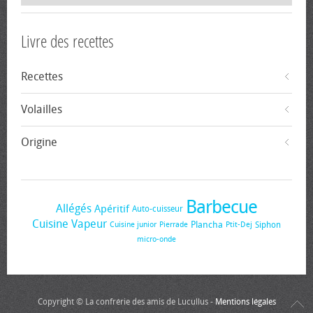
Livre des recettes
Recettes
Volailles
Origine
Barbecue
Allégés
Apéritif
Auto-cuisseur
Cuisine Vapeur
Plancha
Siphon
Cuisine junior
Pierrade
Ptit-Dej
micro-onde
Copyright © La confrérie des amis de Lucullus -
Mentions légales