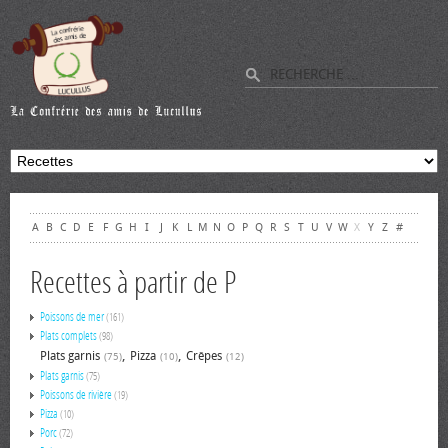
A
B
C
D
E
F
G
H
I
J
K
L
M
N
O
P
Q
R
S
T
U
V
W
X
Y
Z
#
Recettes à partir de P
Poissons de mer
(161)
Plats complets
(98)
,
,
Plats garnis
Pizza
Crêpes
(75)
(10)
(12)
Plats garnis
(75)
Poissons de rivière
(19)
Pizza
(10)
Porc
(72)