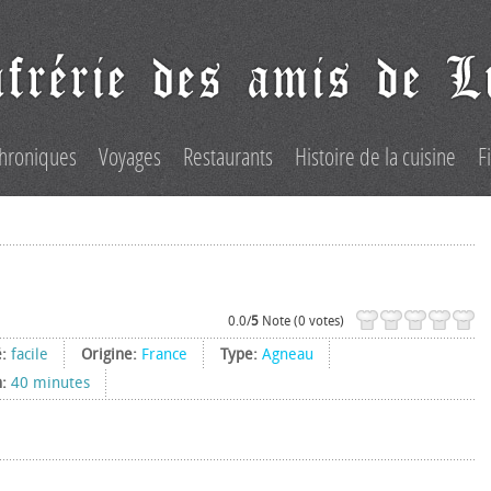
hroniques
Voyages
Restaurants
Histoire de la cuisine
F
0.0/
5
Note (0 votes)
é:
facile
Origine:
France
Type:
Agneau
n:
40 minutes