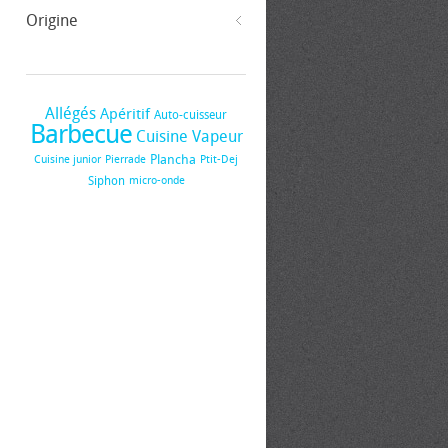
Origine
Allégés
Apéritif
Auto-cuisseur
Barbecue
Cuisine Vapeur
Plancha
Cuisine junior
Pierrade
Ptit-Dej
Siphon
micro-onde