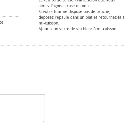
Le temps de cuisson varie selon que vous
aimez l'agneau rosé ou non.
Si votre four ne dispose pas de broche,
déposez l'épaule dans un plat et retournez-la à
ce
mi-cuisson.
Ajoutez un verre de vin blanc à mi-cuisson.