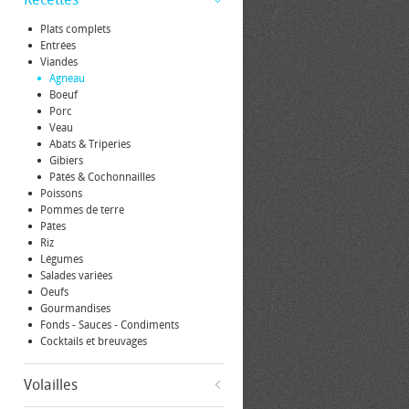
Plats complets
Entrées
Viandes
Agneau
Boeuf
Porc
Veau
Abats & Triperies
Gibiers
Pâtés & Cochonnailles
Poissons
Pommes de terre
Pâtes
Riz
Légumes
Salades variées
Oeufs
Gourmandises
Fonds - Sauces - Condiments
Cocktails et breuvages
Volailles