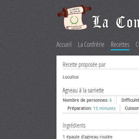
Accueil
La Confrérie
Recettes
C
Recette proposée par
Lucullus
Agneau à la sarriette
Nombre de personnes:
6
Difficult
Préparation:
15 minutes
Cuisso
Ingrédients
1 épaule d'agneau roulée