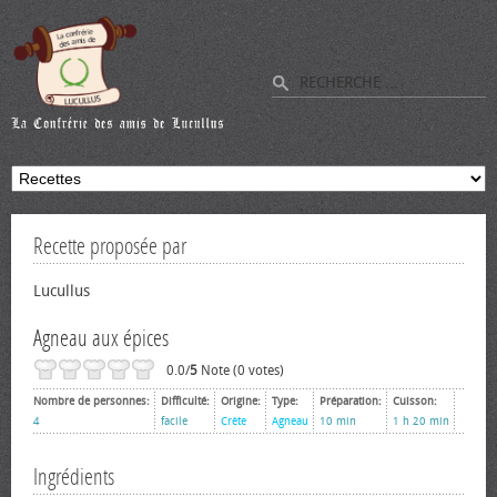
Recette proposée par
Lucullus
Agneau aux épices
0.0/
5
Note (0 votes)
Nombre de personnes:
Difficulté:
Origine:
Type:
Préparation:
Cuisson:
4
facile
Crète
Agneau
10 min
1 h 20 min
Ingrédients