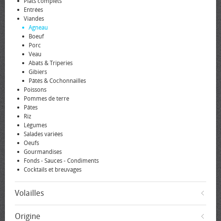
Plats complets
Entrées
Viandes
Agneau
Boeuf
Porc
Veau
Abats & Triperies
Gibiers
Pâtés & Cochonnailles
Poissons
Pommes de terre
Pâtes
Riz
Légumes
Salades variées
Oeufs
Gourmandises
Fonds - Sauces - Condiments
Cocktails et breuvages
Volailles
Origine