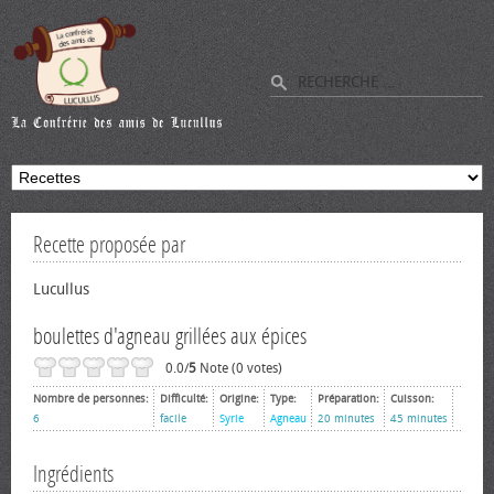
Recette proposée par
Lucullus
boulettes d'agneau grillées aux épices
0.0/
5
Note (0 votes)
Nombre de personnes:
Difficulté:
Origine:
Type:
Préparation:
Cuisson:
6
facile
Syrie
Agneau
20 minutes
45 minutes
Ingrédients