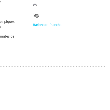
a
Tags
es piques
Barbecue
,
Plancha
e
minutes de