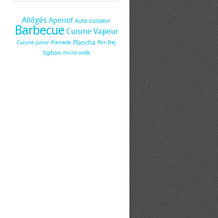
Allégés
Apéritif
Auto-cuisseur
Barbecue
Cuisine Vapeur
Plancha
Cuisine junior
Pierrade
Ptit-Dej
Siphon
micro-onde