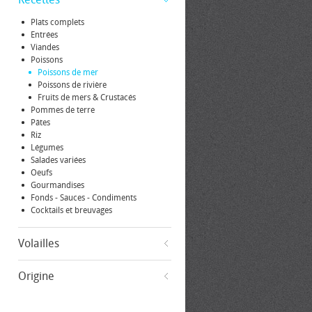
Plats complets
Entrées
Viandes
Poissons
Poissons de mer
Poissons de rivière
Fruits de mers & Crustacés
Pommes de terre
Pâtes
Riz
Légumes
Salades variées
Oeufs
Gourmandises
Fonds - Sauces - Condiments
Cocktails et breuvages
Volailles
Origine