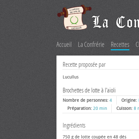
Accueil
La Confrérie
Recettes
C
Recette proposée par
Lucullus
Brochettes de lotte à l'aïoli
Nombre de personnes:
4
Origine:
Préparation:
20 min
Cuisson:
8 
Ingrédients
750 g de lotte coupée en 48 dés