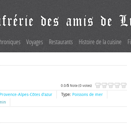
hroniques
Voyages
Restaurants
Histoire de la cuisine
F
0.0/
5
Note (0 votes)
Provence-Alpes-Côtes d'azur
Type:
Poissons de mer
min