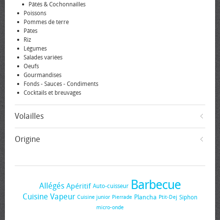
Pâtés & Cochonnailles
Poissons
Pommes de terre
Pâtes
Riz
Légumes
Salades variées
Oeufs
Gourmandises
Fonds - Sauces - Condiments
Cocktails et breuvages
Volailles
Origine
Barbecue
Allégés
Apéritif
Auto-cuisseur
Cuisine Vapeur
Plancha
Siphon
Cuisine junior
Pierrade
Ptit-Dej
micro-onde