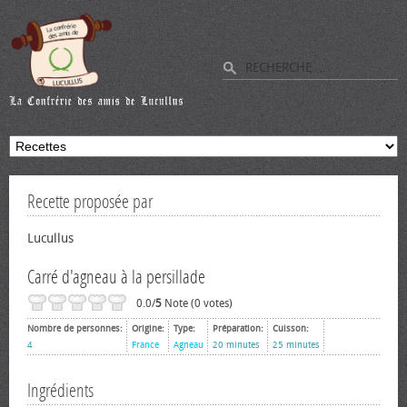
Recette proposée par
Lucullus
Carré d'agneau à la persillade
0.0/
5
Note (0 votes)
Nombre de personnes:
Origine:
Type:
Préparation:
Cuisson:
4
France
Agneau
20 minutes
25 minutes
Ingrédients