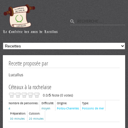
Recette proposée par
Lucullus
Céteaux à la rochelaise
0.0/
5
Note (0 votes)
Nombre de personnes:
Difficulté:
Origine:
Type:
4
moyen
Poitou-Charentes
Poissons de mer
Préparation:
Cuisson:
30 minutes
20 minutes