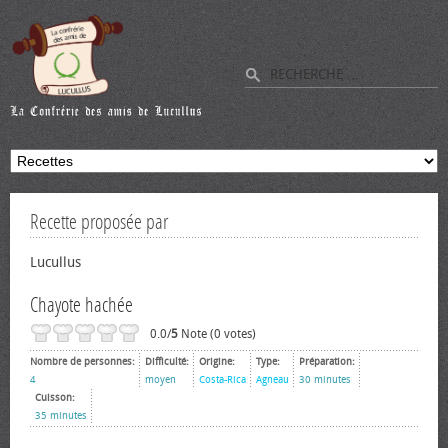
Recette proposée par
Lucullus
Chayote hachée
0.0/
5
Note (0 votes)
Nombre de personnes:
Difficulté:
Origine:
Type:
Préparation:
4
moyen
Costa-Rica
Agneau
30 minutes
Cuisson:
35 minutes