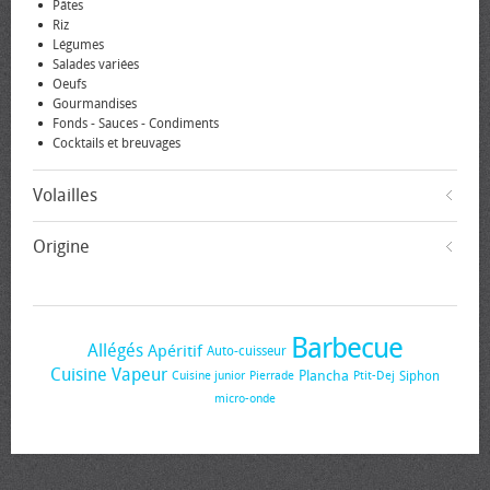
Pâtes
Riz
Légumes
Salades variées
Oeufs
Gourmandises
Fonds - Sauces - Condiments
Cocktails et breuvages
Volailles
Origine
Barbecue
Allégés
Apéritif
Auto-cuisseur
Cuisine Vapeur
Plancha
Siphon
Cuisine junior
Pierrade
Ptit-Dej
micro-onde