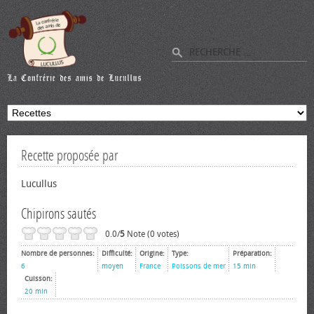
Recette proposée par
Lucullus
Chipirons sautés
0.0/
5
Note (0 votes)
Nombre de personnes:
Difficulté:
Origine:
Type:
Préparation:
6
moyen
France
Poissons de mer
15 min
Cuisson:
20 min