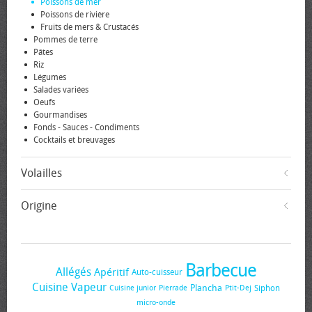
Poissons de mer
Poissons de rivière
Fruits de mers & Crustacés
Pommes de terre
Pâtes
Riz
Légumes
Salades variées
Oeufs
Gourmandises
Fonds - Sauces - Condiments
Cocktails et breuvages
Volailles
Origine
Barbecue
Allégés
Apéritif
Auto-cuisseur
Cuisine Vapeur
Plancha
Siphon
Cuisine junior
Pierrade
Ptit-Dej
micro-onde