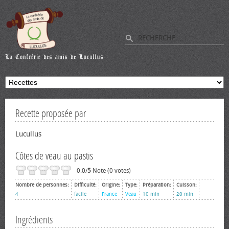
Recette proposée par
Lucullus
Côtes de veau au pastis
0.0/
5
Note (0 votes)
Nombre de personnes:
Difficulté:
Origine:
Type:
Préparation:
Cuisson:
4
facile
France
Veau
10 min
20 min
Ingrédients