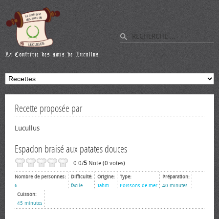
Recette proposée par
Lucullus
Espadon braisé aux patates douces
0.0/
5
Note (0 votes)
Nombre de personnes:
Difficulté:
Origine:
Type:
Préparation:
6
facile
Tahiti
Poissons de mer
40 minutes
Cuisson:
45 minutes