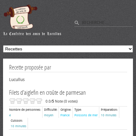
Recette proposée par
Lucullus
Filets d'aiglefin en croûte de parmesan
0.0/
5
Note (0 votes)
Nombre de personnes:
Difficulté:
Origine:
Type:
Préparation:
4
moyen
France
Poissons de mer
10 minutes
Cuisson:
10 minutes