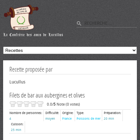
Recette proposée par
Lucullus
Filets de bar aux aubergines et olives
0.0/
5
Note (0 votes)
Nombre de personnes:
Difficulté:
Origine:
Type:
Préparation:
4
moyen
France
Poissons de mer
20 min
Cuisson:
25 min