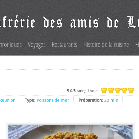
hroniques
Voyages
Restaurants
Histoire de la cuisine
F
5.0/
5
rating 1 vote
Réunion
Type:
Poissons de mer
Préparation:
20 min