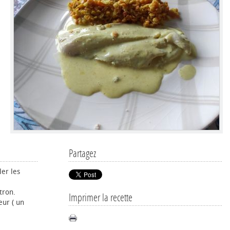
Partagez
ler les
tron.
Imprimer la recette
eur ( un