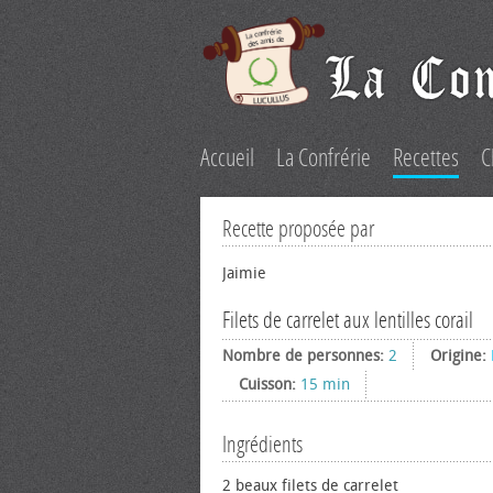
Accueil
La Confrérie
Recettes
C
Recette proposée par
Jaimie
Filets de carrelet aux lentilles corail
Nombre de personnes:
2
Origine:
Cuisson:
15 min
Ingrédients
2 beaux filets de carrelet