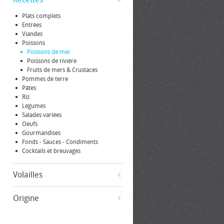
Plats complets
Entrées
Viandes
Poissons
Poissons de mer
Poissons de rivière
Fruits de mers & Crustacés
Pommes de terre
Pâtes
Riz
Légumes
Salades variées
Oeufs
Gourmandises
Fonds - Sauces - Condiments
Cocktails et breuvages
Volailles
Origine