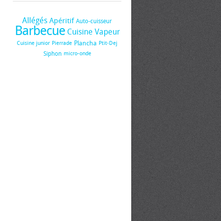
Allégés
Apéritif
Auto-cuisseur
Barbecue
Cuisine Vapeur
Plancha
Cuisine junior
Pierrade
Ptit-Dej
Siphon
micro-onde