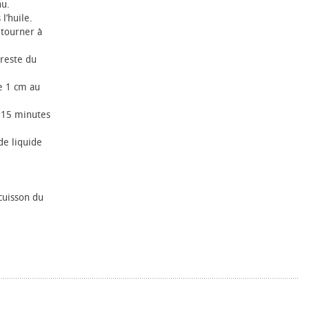
nu.
l’huile.
 tourner à
 reste du
e 1 cm au
e 15 minutes
 de liquide
cuisson du