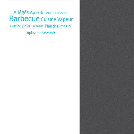
Allégés
Apéritif
Auto-cuisseur
Barbecue
Cuisine Vapeur
Plancha
Cuisine junior
Pierrade
Ptit-Dej
Siphon
micro-onde