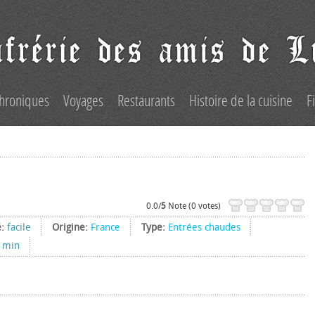
hroniques
Voyages
Restaurants
Histoire de la cuisine
F
0.0/
5
Note (0 votes)
é:
facile
Origine:
France
Type:
Entrées chaudes
 min