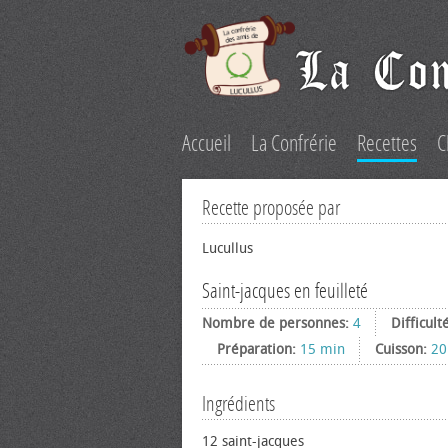
Accueil
La Confrérie
Recettes
C
Recette proposée par
Lucullus
Saint-jacques en feuilleté
Nombre de personnes:
4
Difficult
Préparation:
15 min
Cuisson:
20
Ingrédients
12 saint-jacques