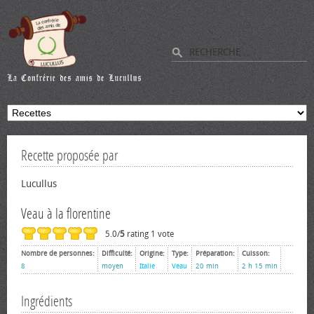
Recette proposée par
Lucullus
Veau à la florentine
5.0/
5
rating 1 vote
Nombre de personnes:
Difficulté:
Origine:
Type:
Préparation:
Cuisson:
8
moyen
Italie
Veau
20 min
2 h 15 min
Ingrédients