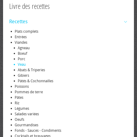
Livre des recettes
Recettes
Plats complets
Entrées
Viandes
Agneau
Boeuf
Porc
Veau
Abats & Triperies
Gibiers
Pâtés & Cochonnailles
Poissons
Pommes de terre
Pâtes
Riz
Légumes
Salades variées
Oeufs
Gourmandises
Fonds - Sauces - Condiments
Cocktails et breuvages