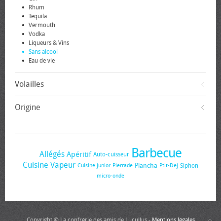
Rhum
Tequila
Vermouth
Vodka
Liqueurs & Vins
Sans alcool
Eau de vie
Volailles
Origine
Barbecue
Allégés
Apéritif
Auto-cuisseur
Cuisine Vapeur
Plancha
Siphon
Cuisine junior
Pierrade
Ptit-Dej
micro-onde
Copyright © La confrérie des amis de Lucullus -
Mentions légales