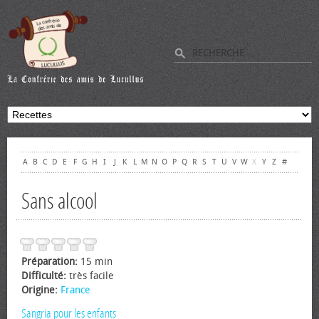
A
B
C
D
E
F
G
H
I
J
K
L
M
N
O
P
Q
R
S
T
U
V
W
X
Y
Z
#
Sans alcool
Préparation:
15 min
Difficulté:
très facile
Origine:
France
Sangria pour les enfants