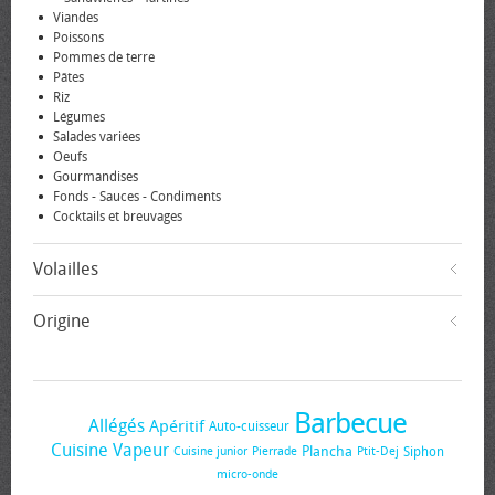
Viandes
Poissons
Pommes de terre
Pâtes
Riz
Légumes
Salades variées
Oeufs
Gourmandises
Fonds - Sauces - Condiments
Cocktails et breuvages
Volailles
Origine
Barbecue
Allégés
Apéritif
Auto-cuisseur
Cuisine Vapeur
Plancha
Siphon
Cuisine junior
Pierrade
Ptit-Dej
micro-onde