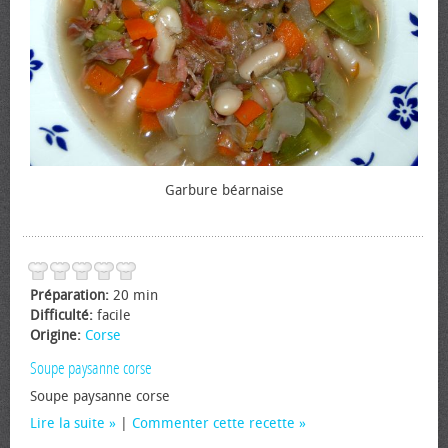
Garbure béarnaise
Préparation:
20 min
Difficulté:
facile
Origine:
Corse
Soupe paysanne corse
Soupe paysanne corse
Lire la suite
|
Commenter cette recette