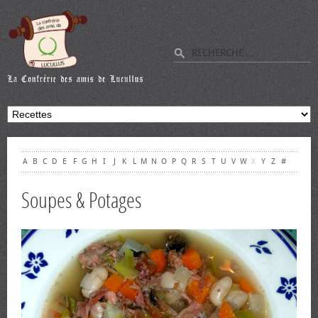
A
B
C
D
E
F
G
H
I
J
K
L
M
N
O
P
Q
R
S
T
U
V
W
X
Y
Z
#
Soupes & Potages