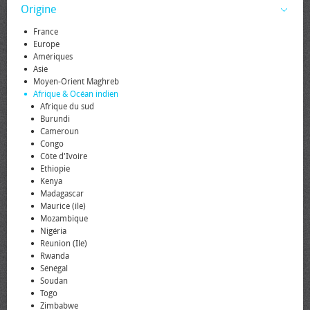
Origine
France
Europe
Amériques
Asie
Moyen-Orient Maghreb
Afrique & Océan indien
Afrique du sud
Burundi
Cameroun
Congo
Côte d'Ivoire
Ethiopie
Kenya
Madagascar
Maurice (ile)
Mozambique
Nigéria
Réunion (Ile)
Rwanda
Sénégal
Soudan
Togo
Zimbabwe