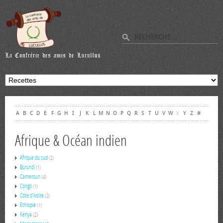
A
B
C
D
E
F
G
H
I
J
K
L
M
N
O
P
Q
R
S
T
U
V
W
X
Y
Z
#
Afrique & Océan indien
Afrique du sud
(2)
Burundi
(1)
Cameroun
(4)
Congo
(1)
Côte d'Ivoire
(2)
Ethiopie
(1)
Kenya
(2)