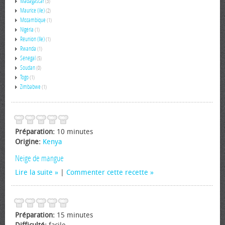
Madagascar
(3)
Maurice (ile)
(2)
Mozambique
(1)
Nigéria
(1)
Réunion (Ile)
(1)
Rwanda
(1)
Sénégal
(5)
Soudan
(0)
Togo
(1)
Zimbabwe
(1)
Préparation:
10 minutes
Origine:
Kenya
Neige de mangue
Lire la suite
|
Commenter cette recette
Préparation:
15 minutes