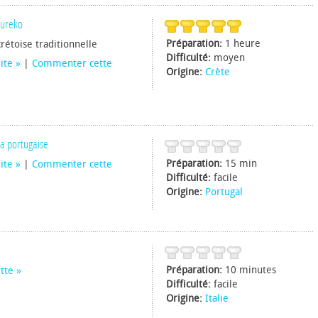
oureko
Préparation:
1 heure
rétoise traditionnelle
Difficulté:
moyen
uite
|
Commenter cette
Origine:
Crète
la portugaise
Préparation:
15 min
uite
|
Commenter cette
Difficulté:
facile
Origine:
Portugal
Préparation:
10 minutes
tte
Difficulté:
facile
Origine:
Italie