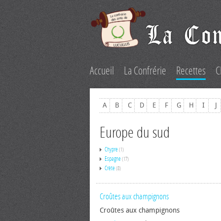
Accueil
La Confrérie
Recettes
C
A
B
C
D
E
F
G
H
I
J
Europe du sud
Chypre
(1)
Espagne
(17)
Crète
(8)
Croûtes aux champignons
Croûtes aux champignons