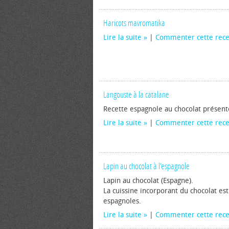
Haricots mavromatika
Lire la suite
|
Commenter cette rece
Langouste à la catalane
Recette espagnole au chocolat présen
Lire la suite
|
Commenter cette rece
Lapin au chocolat à l'espagnole
Lapin au chocolat (Espagne).
La cuissine incorporant du chocolat est
espagnoles.
Lire la suite
|
Commenter cette rece