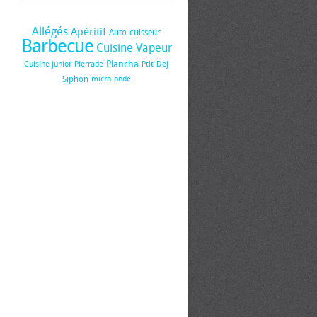
Allégés
Apéritif
Auto-cuisseur
Barbecue
Cuisine Vapeur
Plancha
Cuisine junior
Pierrade
Ptit-Dej
Siphon
micro-onde