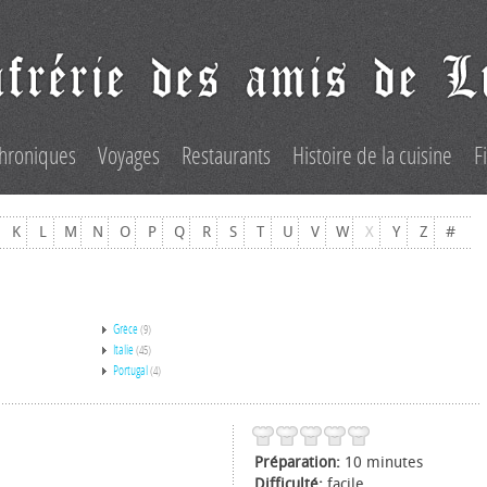
hroniques
Voyages
Restaurants
Histoire de la cuisine
F
K
L
M
N
O
P
Q
R
S
T
U
V
W
X
Y
Z
#
Grèce
(9)
Italie
(45)
Portugal
(4)
Préparation:
10 minutes
Difficulté:
facile