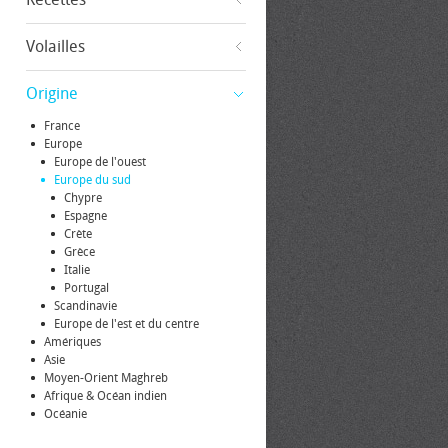
Volailles
Origine
France
Europe
Europe de l'ouest
Europe du sud
Chypre
Espagne
Crète
Grèce
Italie
Portugal
Scandinavie
Europe de l'est et du centre
Amériques
Asie
Moyen-Orient Maghreb
Afrique & Océan indien
Océanie