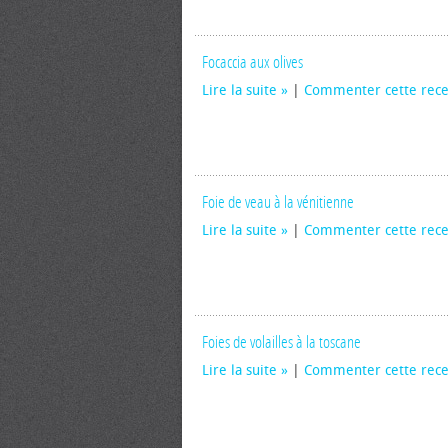
Focaccia aux olives
Lire la suite
|
Commenter cette rece
Foie de veau à la vénitienne
Lire la suite
|
Commenter cette rece
Foies de volailles à la toscane
Lire la suite
|
Commenter cette rece