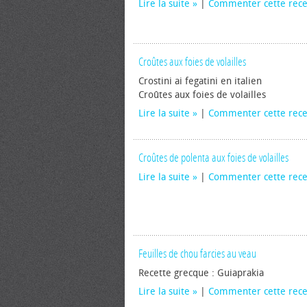
Lire la suite
|
Commenter cette rece
Croûtes aux foies de volailles
Crostini ai fegatini en italien
Croûtes aux foies de volailles
Lire la suite
|
Commenter cette rece
Croûtes de polenta aux foies de volailles
Lire la suite
|
Commenter cette rece
Feuilles de chou farcies au veau
Recette grecque : Guiaprakia
Lire la suite
|
Commenter cette rece