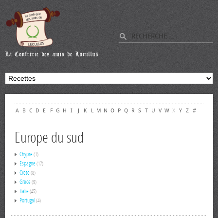
A
B
C
D
E
F
G
H
I
J
K
L
M
N
O
P
Q
R
S
T
U
V
W
X
Y
Z
#
Europe du sud
Chypre
(1)
Espagne
(17)
Crète
(8)
Grèce
(9)
Italie
(45)
Portugal
(4)