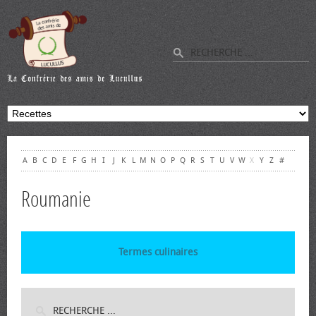
A
B
C
D
E
F
G
H
I
J
K
L
M
N
O
P
Q
R
S
T
U
V
W
X
Y
Z
#
Roumanie
Termes culinaires