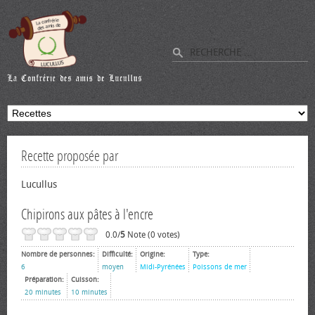
Recette proposée par
Lucullus
Chipirons aux pâtes à l'encre
0.0/
5
Note (0 votes)
Nombre de personnes:
Difficulté:
Origine:
Type:
6
moyen
Midi-Pyrénées
Poissons de mer
Préparation:
Cuisson:
20 minutes
10 minutes