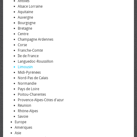
Antilles
Alsace Lorraine
Aquitaine
Auvergne
Bourgogne
Bretagne
Centre
Champagne Ardennes
Corse
Franche-Comté
Île de France
Languedoc-Roussillon
Limousin
Midi-Pyrénées
Nord-Pas de Calais
Normandie
Pays de Loire
Poitou-Charentes
Provence-Alpes-Côtes d'azur
Réunion
Rhône-Alpes
Savoie
Europe
Amériques
Asie