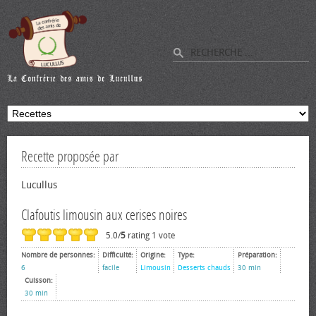
Recette proposée par
Lucullus
Clafoutis limousin aux cerises noires
5.0/
5
rating 1 vote
Nombre de personnes:
Difficulté:
Origine:
Type:
Préparation:
6
facile
Limousin
Desserts chauds
30 min
Cuisson:
30 min