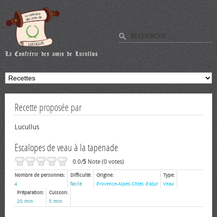
Recette proposée par
Lucullus
Escalopes de veau à la tapenade
0.0/
5
Note (0 votes)
Nombre de personnes:
Difficulté:
Origine:
Type:
4
facile
Provence-Alpes-Côtes d'azur
Veau
Préparation:
Cuisson:
20 min
5 min