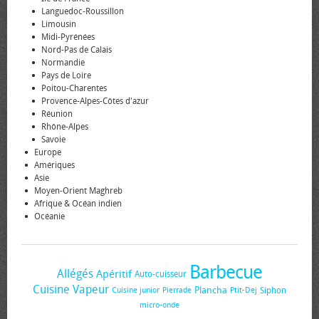
Languedoc-Roussillon
Limousin
Midi-Pyrénées
Nord-Pas de Calais
Normandie
Pays de Loire
Poitou-Charentes
Provence-Alpes-Côtes d'azur
Réunion
Rhône-Alpes
Savoie
Europe
Amériques
Asie
Moyen-Orient Maghreb
Afrique & Océan indien
Océanie
Barbecue
Allégés
Apéritif
Auto-cuisseur
Cuisine Vapeur
Plancha
Siphon
Cuisine junior
Pierrade
Ptit-Dej
micro-onde