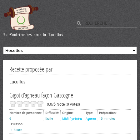
Recette proposée par
Lucullus
Gigot d’agneau façon Gascogne
0.0/
5
Note (0 votes)
Nombre de personnes:
Difficulté:
Origine:
Type:
Préparation:
6
facile
Midi-Pyrénées
Agneau
15 minutes
Cuisson:
1 heure