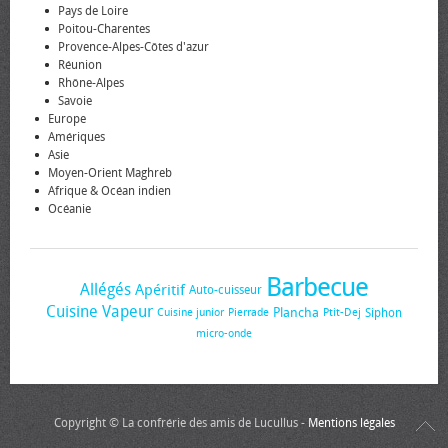
Pays de Loire
Poitou-Charentes
Provence-Alpes-Côtes d'azur
Réunion
Rhône-Alpes
Savoie
Europe
Amériques
Asie
Moyen-Orient Maghreb
Afrique & Océan indien
Océanie
Barbecue
Allégés
Apéritif
Auto-cuisseur
Cuisine Vapeur
Plancha
Siphon
Cuisine junior
Pierrade
Ptit-Dej
micro-onde
Copyright © La confrérie des amis de Lucullus -
Mentions légales